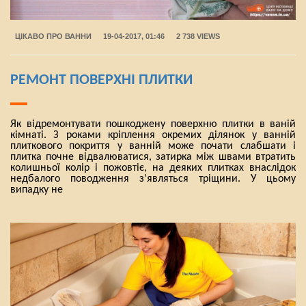
ЦІКАВО ПРО ВАННИ
19-04-2017, 01:46
2 738 VIEWS
РЕМОНТ ПОВЕРХНІ ПЛИТКИ
Як відремонтувати пошкоджену поверхню плитки в ваній
кімнаті. З роками кріплення окремих ділянок у ванній
плиткового покриття у ванній може почати слабшати і
плитка почне відвалюватися, затирка між швами втратить
колишньої колір і пожовтіє, на деяких плитках внаслідок
недбалого поводження з’являться тріщини. У цьому
випадку не