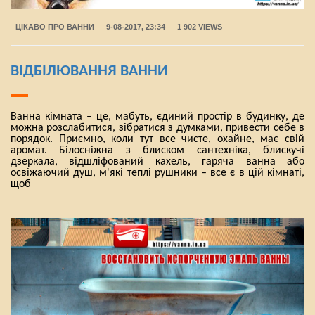
ЦІКАВО ПРО ВАННИ
9-08-2017, 23:34
1 902 VIEWS
ВІДБІЛЮВАННЯ ВАННИ
Ванна кімната – це, мабуть, єдиний простір в будинку, де
можна розслабитися, зібратися з думками, привести себе в
порядок. Приємно, коли тут все чисте, охайне, має свій
аромат. Білосніжна з блиском сантехніка, блискучі
дзеркала, відшліфований кахель, гаряча ванна або
освіжаючий душ, м'які теплі рушники – все є в цій кімнаті,
щоб