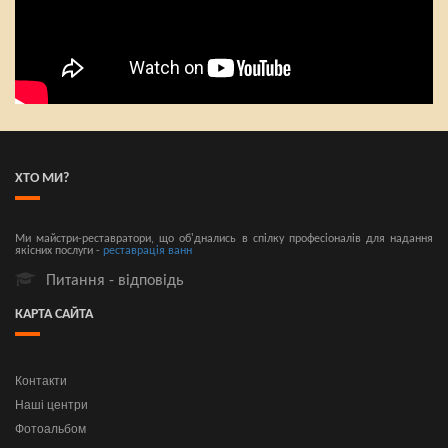
ХТО МИ?
Ми майстри-реставратори, що об'днались в спілку професіоналів для надання
якісних послуги -
реставрація ванн
Питання - відповідь
КАРТА САЙТА
Контакти
Наші центри
Фотоальбом